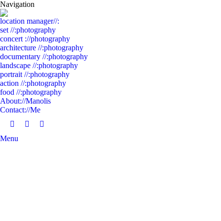
Navigation
location manager//:
set //:photography
concert ://photography
architecture //:photography
documentary //:photography
landscape //:photography
portrait //:photography
action //:photography
food //:photography
About://Manolis
Contact://Me
Facebook
Linkedin
Instagram
Menu
page
page
page
opens
opens
opens
in
in
in
new
new
new
window
window
window