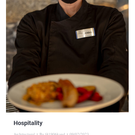
Hospitality
Architectural
By
f41906kand
09/02/2023